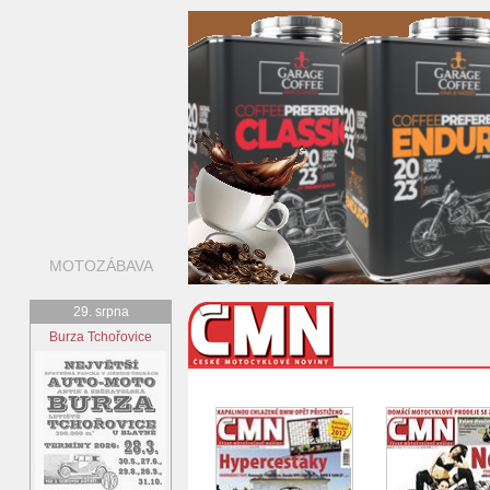
MOTOZÁBAVA
29. srpna
Burza Tchořovice