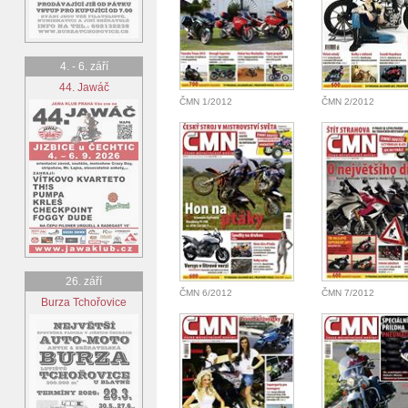
4. - 6. září
44. Jawáč
ČMN 1/2012
ČMN 2/2012
26. září
ČMN 6/2012
ČMN 7/2012
Burza Tchořovice