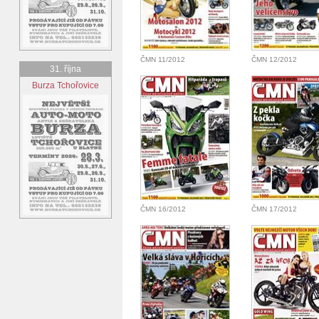
ČMN 11/2012
ČMN 12/2012
31. října
Burza Tchořovice
ČMN 16/2012
ČMN 17/2012