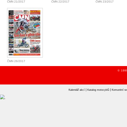
ČMN 21/2017
ČMN 22/2017
ČMN 23/2017
ČMN 26/2017
© 1999
|
|
Kalendář akcí
Katalog motocyklů
Komunitní w