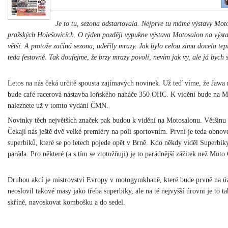
Je to tu, sezona odstartovala. Nejprve tu máme výstavy Mo
pražských Holešovicích. O týden později vypukne výstava Motosalon na výstav
větší. A protože začíná sezona, udeřily mrazy. Jak bylo celou zimu docela tepl
teda festovně. Tak doufejme, že brzy mrazy povolí, nevím jak vy, ale já bych s
Letos na nás čeká určitě spousta zajímavých novinek. Už teď víme, že Jawa r
bude café racerová nástavba loňského naháče 350 OHC. K vidění bude na Mot
naleznete už v tomto vydání ČMN.
Novinky těch největších značek pak budou k vidění na Motosalonu. Většinu
Čekají nás ještě dvě velké premiéry na poli sportovním. První je teda obno
superbiků, které se po letech pojede opět v Brně. Kdo někdy viděl Superbiky
paráda. Pro některé (a s tím se ztotožňuji) je to parádnější zážitek než Moto
Druhou akcí je mistrovství Evropy v motogymkhaně, které bude prvně na ú
neoslovil takové masy jako třeba superbiky, ale na té nejvyšší úrovni je to t
skříně, navoskovat kombošku a do sedel.